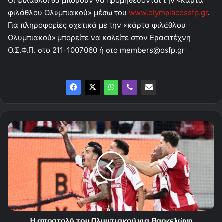
Οι φίλαθλοι θα μπορούν να προμηθεύονται την «κάρτα
φιλάθλου Ολυμπιακού» μέσω του
www.olympiacossfp.gr
.
Για πληροφορίες σχετικά με την «κάρτα φιλάθλου
Ολυμπιακού» μπορείτε να καλείτε στον Ερασιτέχνη
Ο.Σ.Φ.Π. στο 211-1007060 ή στο
members@osfp.gr
Η
αποστολή
του
Ολυμπιακού
για
Βαρκελώνη
Η αποστολή του Ολυμπιακού για Βαρκελώνη