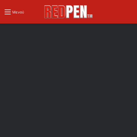
Μενού