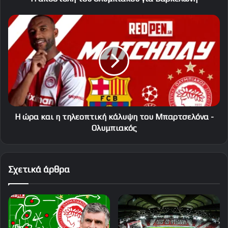
Η
ώρα
και
η
τηλεοπτική
κάλυψη
του
Μπαρτσελόνα
-
Ολυμπιακός
Η ώρα και η τηλεοπτική κάλυψη του Μπαρτσελόνα -
Ολυμπιακός
Σχετικά άρθρα