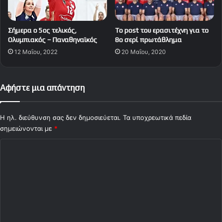
Σήμερα ο 5ος τελικός,
To post του ερασιτέχνη για το
Ολυμπιακός – Παναθηναϊκός
8ο σερί πρωτάθλημα
12 Μαΐου, 2022
20 Μαΐου, 2020
Αφήστε μια απάντηση
Η ηλ. διεύθυνση σας δεν δημοσιεύεται.
Τα υποχρεωτικά πεδία
σημειώνονται με
*
Σ
χ
ό
λ
ι
ο