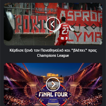
Κέρδισε
ξανά
τον
Παναθηναϊκό
και
"βλέπει"
προς
Champions
League
Κέρδισε ξανά τον Παναθηναϊκό και "βλέπει" προς
Champions League
Αυτές
είναι
οι
τέσσερις
ομάδες
του
Final-
4
της