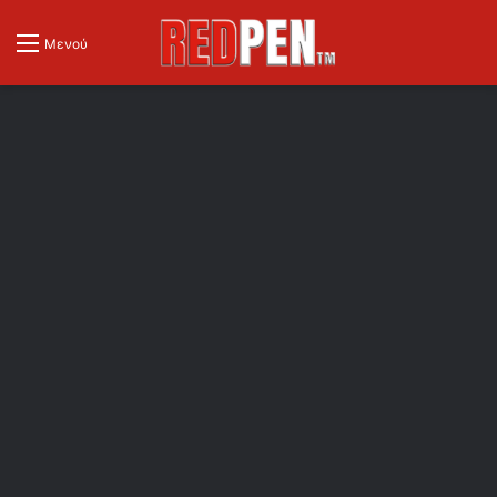
Μενού