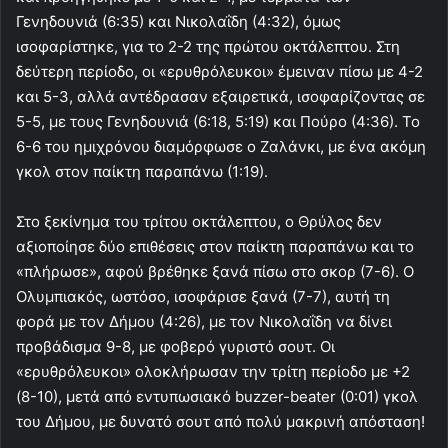
Γενηδουνιά (6:35) και Νικολαΐδη (4:32), όμως
ισοφαρίστηκε, για το 2-2 της πρώτου οκτάλεπτου. Στη
δεύτερη περίοδο, οι «ερυθρόλευκοι» έμειναν πίσω με 4-2
και 5-3, αλλά αντέδρασαν εξαιρετικά, ισοφαρίζοντας σε
5-5, με τους Γενηδουνιά (6:18, 5:19) και Πούρο (4:36). Το
6-6 του ημιχρόνου διαμόρφωσε ο Ζαλάνκι, με ένα ακόμη
γκολ στον παίκτη παραπάνω (1:19).
Στο ξεκίνημα του τρίτου οκτάλεπτου, ο Θρύλος δεν
αξιοποίησε δύο επιθέσεις στον παίκτη παραπάνω και το
«πλήρωσε», αφού βρέθηκε ξανά πίσω στο σκορ (7-6). Ο
Ολυμπιακός, ωστόσο, ισοφάρισε ξανά (7-7), αυτή τη
φορά με τον Δήμου (4:26), με τον Νικολαΐδη να δίνει
προβάδισμα 9-8, με φοβερό γυριστό σουτ. Οι
«ερυθρόλευκοι» ολοκλήρωσαν την τρίτη περίοδο με +2
(8-10), μετά από εντυπωσιακό buzzer-beater (0:01) γκολ
του Δήμου, με δυνατό σουτ από πολύ μακρινή απόσταση!