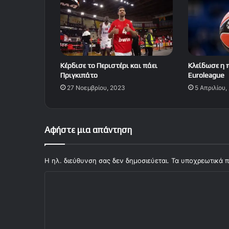
Κέρδισε το Περιστέρι και πάει
Κλείδωσε η 
Πριγκιπάτο
Euroleague
27 Νοεμβρίου, 2023
5 Απριλίου,
Αφήστε μια απάντηση
Η ηλ. διεύθυνση σας δεν δημοσιεύεται.
Τα υποχρεωτικά π
Σ
χ
ό
λ