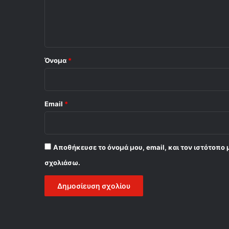
ι
ο
*
Όνομα
*
Email
*
Αποθήκευσε το όνομά μου, email, και τον ιστότοπο 
σχολιάσω.