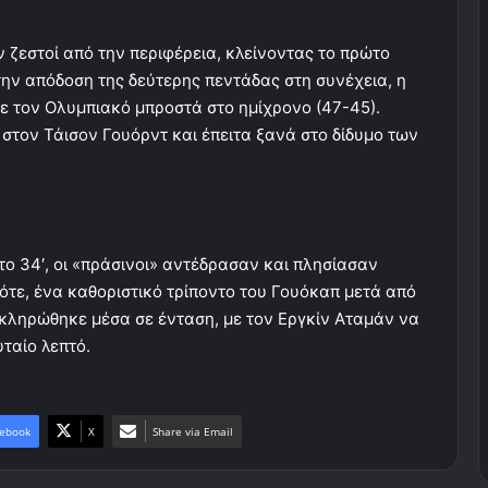
 ζεστοί από την περιφέρεια, κλείνοντας το πρώτο
την απόδοση της δεύτερης πεντάδας στη συνέχεια, η
ε τον Ολυμπιακό μπροστά στο ημίχρονο (47-45).
 στον Τάισον Γουόρντ και έπειτα ξανά στο δίδυμο των
το 34′, οι «πράσινοι» αντέδρασαν και πλησίασαν
Τότε, ένα καθοριστικό τρίποντο του Γουόκαπ μετά από
λοκληρώθηκε μέσα σε ένταση, με τον Εργκίν Αταμάν να
υταίο λεπτό.
ebook
X
Share via Email