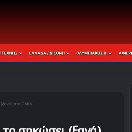
ΣΙΤΕΧΝΗΣ
ΕΛΛΑΔΑ / ΔΙΕΘΝΗ
ΟΛΥΜΠΙΑΚΟΣ Β’
ΑΦΙΕΡ
ι (ξανά) στο ΟΑΚΑ
 το σηκώσει (ξανά)