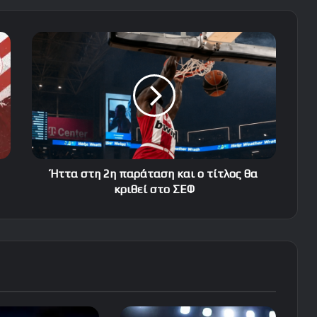
Ήττα
στη
2η
παράταση
και
ο
τίτλος
θα
κριθεί
στο
Ήττα στη 2η παράταση και ο τίτλος θα
ΣΕΦ
κριθεί στο ΣΕΦ