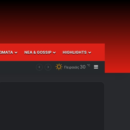
ΩΜΑΤΑ
ΝΕΑ & GOSSIP
HIGHLIGHTS
℃
30
Sidebar
Πειραιάς