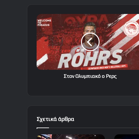
Στον
Ολυμπιακό
ο
Ρερς
Στον Ολυμπιακό ο Ρερς
Σχετικά άρθρα