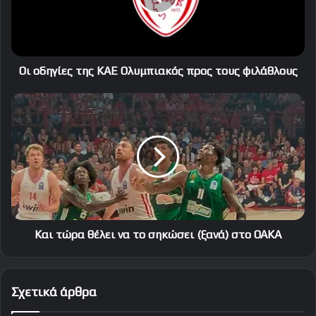
προς
τους
φιλάθλους
Οι οδηγίες της ΚΑΕ Ολυμπιακός προς τους φιλάθλους
Και
τώρα
θέλει
να
το
σηκώσει
(ξανά)
στο
ΟΑΚΑ
Και τώρα θέλει να το σηκώσει (ξανά) στο ΟΑΚΑ
Σχετικά άρθρα