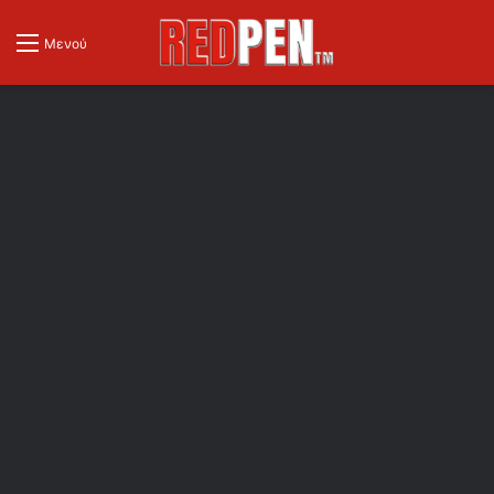
Μενού