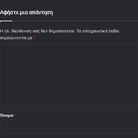
Αφήστε μια απάντηση
Η ηλ. διεύθυνση σας δεν δημοσιεύεται.
Τα υποχρεωτικά πεδία
σημειώνονται με
*
Σ
χ
ό
λ
ι
ο
*
Όνομα
*