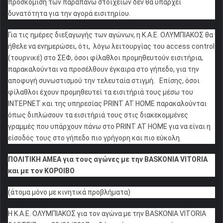
προσκόμιση των παραπάνω στοιχείων δεν θα υπάρχει
δυνατότητα για την αγορά εισιτηρίου.
Για τις ημέρες διεξαγωγής των αγώνων, η Κ.Α.Ε. ΟΛΥΜΠΙΑΚΟΣ θα
ήθελε να ενημερώσει, ότι, λόγω λειτουργίας του access control
(τουρνικέ) στο ΣΕΦ, όσοι φίλαθλοι προμηθευτούν εισιτήρια,
παρακαλούνται να προσέλθουν έγκαιρα στο γήπεδο, για την
αποφυγή συνωστισμού την τελευταία στιγμή. Επίσης, όσοι
φίλαθλοι έχουν προμηθευτεί τα εισιτήριά τους μέσω του
ΙΝΤΕΡΝΕΤ και της υπηρεσίας PRINT AT HOME παρακαλούνται
όπως διπλώσουν τα εισιτήριά τους στις διακεκομμένες
γραμμές που υπάρχουν πάνω στο PRINT AT HOME για να είναι η
είσοδός τους στο γήπεδο πιο γρήγορη και πιο εύκολη.
ΠΟΛΙΤΙΚΗ ΑΜΕΑ για τους αγώνες με την BASKONIA VITORIA
και με τον ΚΟΡΟΙΒΟ
(άτομα μόνο με κινητικά προβλήματα)
Η Κ.Α.Ε. ΟΛΥΜΠΙΑΚΟΣ για τον αγώνα με την BASKONIA VITORIA