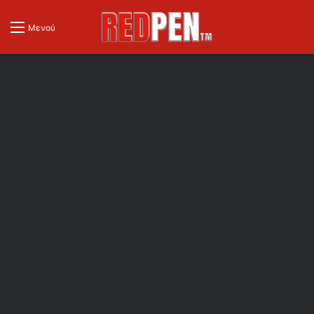
Μενού