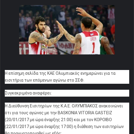
Η επίσημη σελίδα της ΚΑΕ Ολυμπιακός ενημερώνει για τα
εισιτήρια των επόμενων αγώνω στο ΣΕΦ.
Συγκεκριμένα αναφέρει:
Η Διεύθυνση Εισιτηρίων της Κ.Α.Ε. ΟΛΥΜΠΙΑΚΟΣ ανακοινώνει
ότι για τους αγώνες με την BASKONIA VITORIA GASTEIZ
(20/01/2017 με ώρα έναρξης 21:00) και με τον ΚΟΡΟΙΒΟ
(22/01/2017 με ώρα έναρξης 17:00) η διάθεση των εισιτηρίων
θα πραγματοποιηθεί ως εξής: