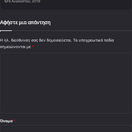
6 Αυγούστου, 2019
Αφήστε μια απάντηση
Η ηλ. διεύθυνση σας δεν δημοσιεύεται.
Τα υποχρεωτικά πεδία
σημειώνονται με
*
Σ
χ
ό
λ
ι
ο
*
Όνομα
*