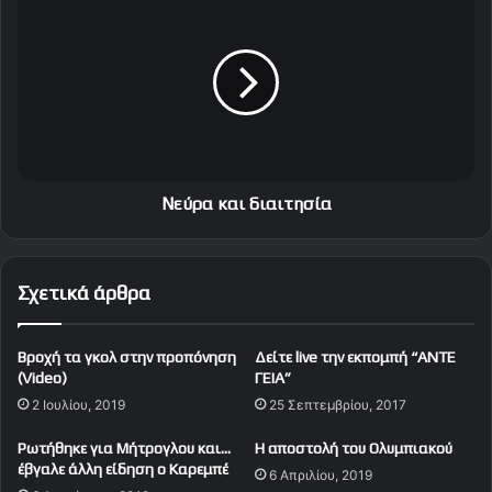
α
ε
π
ύ
ρ
ρ
ω
α
τ
κ
ο
α
σ
ι
έ
δ
λ
ι
Νεύρα και διαιτησία
ι
α
δ
ι
α
τ
Σχετικά άρθρα
η
σ
ί
Bροχή τα γκολ στην προπόνηση
Δείτε live την εκπομπή “ΑΝΤΕ
α
(Video)
ΓΕΙΑ”
2 Ιουλίου, 2019
25 Σεπτεμβρίου, 2017
Ρωτήθηκε για Μήτρογλου και…
Η αποστολή του Ολυμπιακού
έβγαλε άλλη είδηση ο Καρεμπέ
6 Απριλίου, 2019