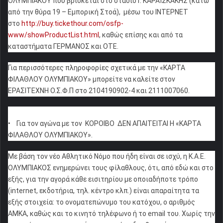
ΟΛΥΜΠΙΑΚΟΥ που βρίσκεται στο στάδιο Γ. ΚΑΡΑΪΣΚΑΚΗΣ (κάτω
από την θύρα 19 – Εμπορική Στοά), μέσω του ΙΝΤΕΡΝΕΤ
στο
http://buy.tickethour.com/osfp-
www/showProductList.html
, καθώς επίσης και από τα
καταστήματα ΓΕΡΜΑΝΟΣ και ΟΤΕ.
Για περισσότερες πληροφορίες σχετικά με την «ΚΑΡΤΑ
ΦΙΛΑΘΛΟΥ ΟΛΥΜΠΙΑΚΟΥ» μπορείτε να καλείτε στον
ΕΡΑΣΙΤΕΧΝΗ Ο.Σ.Φ.Π στο 2104190902-4 και 2111007060.
• Για τον αγώνα με τον ΚΟΡΟΙΒΟ ΔΕΝ ΑΠΑΙΤΕΙΤΑΙ Η «ΚΑΡΤΑ
ΦΙΛΑΘΛΟΥ ΟΛΥΜΠΙΑΚΟΥ».
Με βάση τον νέο Αθλητικό Νόμο που ήδη είναι σε ισχύ, η Κ.Α.Ε.
ΟΛΥΜΠΙΑΚΟΣ ενημερώνει τους φίλαθλους, ότι, από εδώ και στο
εξής, για την αγορά κάθε εισιτηρίου με οποιαδήποτε τρόπο
(internet, εκδοτήρια, τηλ. κέντρο κλπ.) είναι απαραίτητα τα
εξής στοιχεία: το ονοματεπώνυμο του κατόχου, ο αριθμός
ΑΜΚΑ, καθώς και το κινητό τηλέφωνο ή το email του. Χωρίς την