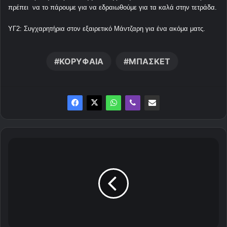
πρέπει να το πάρουμε για να εδραιωθούμε για τα καλά στην τετράδα.
ΥΓ2: Συγχαρητήρια στον εξαιρετικό Μάντζαρη για ένα ακόμα ματς.
ΚΟΡΥΦΑΙΑ
ΜΠΑΣΚΕΤ
Τ
α
ε
ι
σ
ι
τ
ή