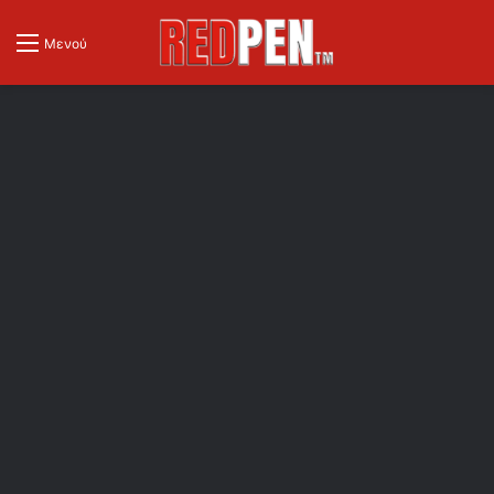
Μενού