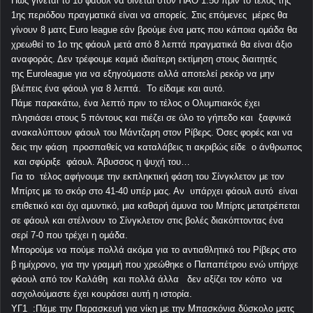
Πως γίνεται το 1ο φάουλ να δίνεται στον ΠΑΟ 1.50 πριν το τέλος της
1ης περιόδου πραγματικά είναι να απορείς. Στις επόμενες μέρες θα
γίνουν 8 ματς Euro league εάν βρούμε ένα ματς που κάποια ομάδα θα
χρεωθεί το 1ο της φάουλ μετά από 8 λεπτά πραγματικά θα είναι άξιο
αναφοράς. Δεν τρέφουμε καμιά ιδιαίτερη εκτίμηση στους διαιτητές
της Euroleague για να εξηγούμαστε αλλά αποτελεί ρεκόρ να μην
βλέπεις ένα φάουλ για 8 λεπτά. Το είδαμε και αυτό.
Πάμε παρακάτω, ένα λεπτό πριν το τέλος ο Ολυμπιακός έχει
πλησιάσει στους 5 πόντους και πιέζει σε όλο το γήπεδο και ξαφνικά
ανακαλύπτουν φάουλ του Μάντζαρη στον Ρίβερς. Όσες φορές και να
δεις την φάση προσπαθείς να καταλάβεις τι ακριβώς είδε ο άνθρωπος
και σφύριξε φάουλ. Άβυσσος η ψυχή του…
Για το τέλος αφήνουμε την εκπληκτική φάση του Σίνγκλετον με τον
Μπίρτς με το σκόρ στο 41-40 υπέρ μας. Αν υπάρχει φάουλ αυτό είναι
επιθετικό και όχι αμυντικό, μια καθαρή άμυνα του Μπίρτς μετατρέπεται
σε φάουλ και στέλνουν το Σίνγκλετον στις βολές διακόπτοντας ένα
σερί 7-0 που τρέχει η ομάδα.
Μπορούμε να πούμε πολλά ακόμα για το αντιαθλητικό του Ρίβερς στο
β ημίχρονο, για την γραμμή που χρεώθηκε ο Παπαπέτρου ενώ υπήρχε
φάουλ από τον Καλάθη και πολλά άλλα δεν αξίζει τον κόπο να
ασχολούμαστε έχει κουράσει αυτή η ιστορία.
ΥΓ1 :Πάμε την Παρασκευή για νίκη με την Μπασκόνια δύσκολο ματς