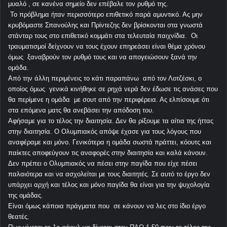
μυαλό , σε κανένα σημείο δεν επέβαλε τον ρυθμό της.
Το πρόβλημα ήταν περισσότερο επιθετικό παρά αμυντικό. Ας μην
κρυβόμαστε Σπανούλης και Πρίντεζης δεν βρίσκονται στα γνωστά
στάνταρ τους στο επιθετικό κομμάτι στα τελευταία παιχνίδια. Οι
τραυματισμοί δείχνουν να τους έχουν επηρεάσει είναι θέμα χρόνου
όμως ξαναβρούν τον ρυθμό τους και να απογειώσουν ξανά την
ομάδα.
Από την άλλη περιμένεις το κάτι παραπάνω από τον Λοτζέσκι, ο
οποίος όμως γενικά κινήθηκε σε ρηχά νερά δεν έδωσε τις ανάσες που
θα περίμενε η ομάδα με σουτ από την περιφέρεια. Ας ελπίσουμε ότι
στα επόμενα ματς θα ανεβάσει την απόδοση του.
Αφήσαμε για το τέλος την διαιτησία. Δεν θα ρίξουμε τα αίτια της ήττας
στην διαιτησία. Ο Ολυμπιακός απόψε έχασε για τους λόγους που
αναφέραμε και μόνο. Γενικότερα η ομάδα σωστά πράττει, κόουτς και
παίκτες αποφεύγουν τις αναφορές στην διαιτησία και καλά κάνουν.
Δεν πρέπει ο Ολυμπιακός να πέσει στην παγίδα που είχε πέσει
παλαιότερα και να ασχολείται με τους διαιτητές. Σε αυτό το έργο δεν
υπάρχει αρχή και τέλος και μόνο παγίδα θα είναι για την ψυχολογία
της ομάδας.
Είναι όμως κάποια πράγματα που σε κάνουν να λες στο ίδιο έργο
θεατές.