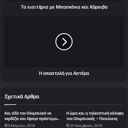
ρ
ι
Τα εισιτήρια με Μπασκόνια και Κόροιβο
α
μ
Η
ε
α
Μ
π
π
ο
α
σ
σ
τ
κ
ο
ό
λ
ν
ή
ι
γ
Η αποστολή για Αστέρα
α
ι
κ
α
α
Α
Σχετικά άρθρα
ι
σ
Κ
τ
ό
έ
Και είδε τον Ολυμπιακό να
Η ώρα και η τηλεοπτική κάλυψη
ρ
ρ
κερδίζει και έφαγε πρόστιμο…
του Ολυμπιακός – Πανιώνιος
ο
α
6 Μαρτίου, 2018
25 Νοεμβρίου, 2018
ι