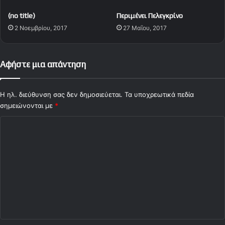
β
(no title)
Περιμένει Πελεγκρίνο
ο
2 Νοεμβρίου, 2017
27 Μαΐου, 2017
Αφήστε μια απάντηση
Η ηλ. διεύθυνση σας δεν δημοσιεύεται.
Τα υποχρεωτικά πεδία
σημειώνονται με
*
Σ
χ
ό
λ
ι
ο
*