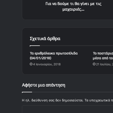
ε
Για να δούμε τι θα γίνει με τις
τ
μαχαιριές....
ι
θ
α
γ
ί
Σχετικά άρθρα
ν
ε
ι
Τα ερυθρόλευκα πρωτοσέλιδα
Το ποστάρι
μ
(04/01/2018)
μέσα από το
ε
4 Ιανουαρίου, 2018
21 Ιουλίου,
τ
ι
ς
μ
Αφήστε μια απάντηση
α
χ
α
Η ηλ. διεύθυνση σας δεν δημοσιεύεται.
Τα υποχρεωτικά π
ι
Σ
ρ