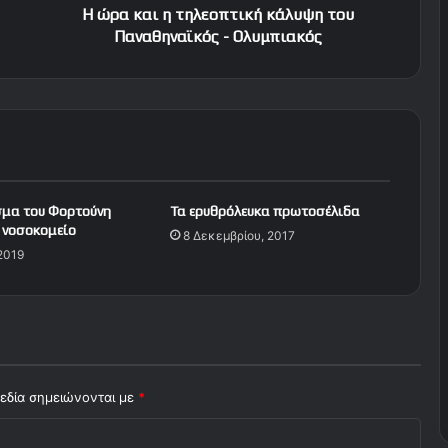
η
Η ώρα και η τηλεοπτική κάλυψη του
λ
Παναθηναϊκός - Ολυμπιακός
ε
ο
π
τ
ι
κ
ή
κ
σμα του Φορτούνη
Τα ερυθρόλευκα πρωτοσέλιδα
ά
 νοσοκομείο
8 Δεκεμβρίου, 2017
λ
 2019
υ
ψ
η
τ
ο
υ
Π
εδία σημειώνονται με
*
α
ν