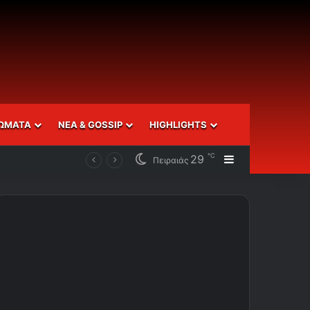
ΩΜΑΤΑ
ΝΕΑ & GOSSIP
HIGHLIGHTS
℃
29
Sidebar
Πειραιάς