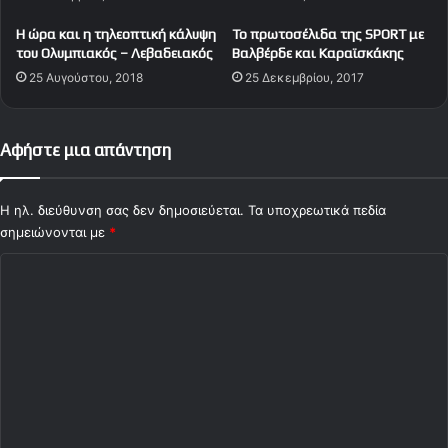
l
Η ώρα και η τηλεοπτική κάλυψη
Το πρωτοσέλιδα της SPORT με
e
του Ολυμπιακός – Λεβαδειακός
Βαλβέρδε και Καραϊσκάκης
a
25 Αυγούστου, 2018
25 Δεκεμβρίου, 2017
g
u
e
Αφήστε μια απάντηση
Η ηλ. διεύθυνση σας δεν δημοσιεύεται.
Τα υποχρεωτικά πεδία
σημειώνονται με
*
Σ
χ
ό
λ
ι
ο
*