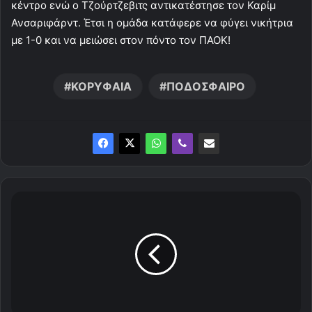
κέντρο ενώ ο Τζούρτζεβιτς αντικατέστησε τον Καρίμ
Ανσαριφάρντ. Έτσι η ομάδα κατάφερε να φύγει νικήτρια
με 1-0 και να μειώσει στον πόντο τον ΠΑΟΚ!
ΚΟΡΥΦΑΙΑ
ΠΟΔΟΣΦΑΙΡΟ
Ν
ί
κ
η
σ
ε
Τ
ρ