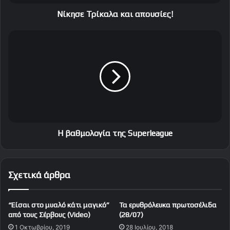
ί
κ
Νίκησε Τρίκαλα και απουσίες!
α
λ
Η
α
β
κ
α
α
θ
ι
μ
α
ο
π
λ
ο
ο
υ
γ
σ
ί
Η βαθμολογία της Superleague
ί
α
ε
τ
ς
η
Σχετικά άρθρα
!
ς
S
u
“Eίσαι στο μυαλό κάτι μαγικό”
Τα ερυθρόλευκα πρωτοσέλιδα
p
από τους Σέρβους (Video)
(28/07)
e
1 Οκτωβρίου, 2019
28 Ιουλίου, 2018
r