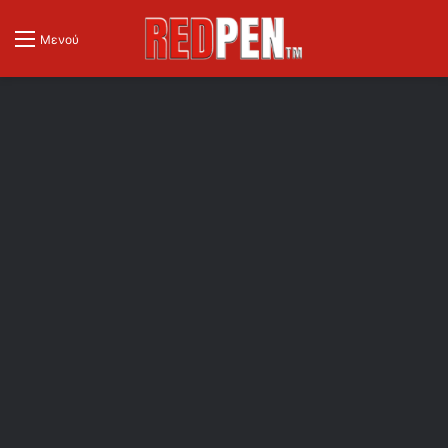
Μενού