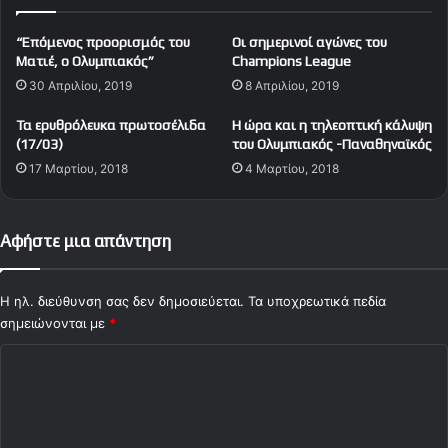
ς
ν
“Επόμενος προορισμός του
Οι σημερινοί αγώνες του
ί
Ματιέ, ο Ολυμπιακός”
Champions League
κ
30 Απριλίου, 2019
8 Απριλίου, 2019
η
ς
Τα ερυθρόλευκα πρωτοσέλιδα
H ώρα και η τηλεοπτική κάλυψη
σ
(17/03)
του Ολυμπιακός -Παναθηναϊκός
τ
17 Μαρτίου, 2018
4 Μαρτίου, 2018
η
ν
Τ
ο
Αφήστε μια απάντηση
υ
ρ
κ
Η ηλ. διεύθυνση σας δεν δημοσιεύεται.
Τα υποχρεωτικά πεδία
ί
σημειώνονται με
*
α
Σ
(
v
χ
i
ό
d
e