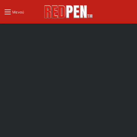
Μενού