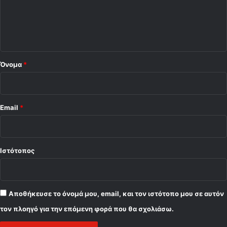
λ
o
ι
)
ο
*
Όνομα
*
Email
*
Ιστότοπος
Αποθήκευσε το όνομά μου, email, και τον ιστότοπο μου σε αυτόν
τον πλοηγό για την επόμενη φορά που θα σχολιάσω.