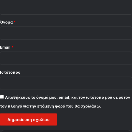
ο
ο
γ
*
ι
ά
Όνομα
*
ν
ν
η
Email
*
Ιστότοπος
Αποθήκευσε το όνομά μου, email, και τον ιστότοπο μου σε αυτόν
τον πλοηγό για την επόμενη φορά που θα σχολιάσω.