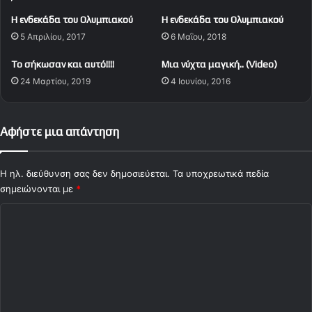
υ
Η ενδεκάδα του Ολυμπιακού
Η ενδεκάδα του Ολυμπιακού
σ
5 Απριλίου, 2017
6 Μαΐου, 2018
η
σ
To σήκωσαν και αυτό!!!!
Μια νύχτα μαγική.. (Video)
τ
ο
24 Μαρτίου, 2019
4 Ιουνίου, 2016
ν
δ
ι
Αφήστε μια απάντηση
α
ι
τ
Η ηλ. διεύθυνση σας δεν δημοσιεύεται.
Τα υποχρεωτικά πεδία
η
σημειώνονται με
*
τ
ή
Σ
Κ
χ
α
ό
τ
σ
λ
ι
ι
κ