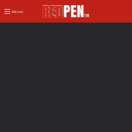
Μενού