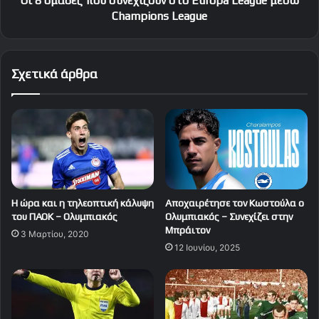
Οι 8 ομάδες που συνεχίζουν στο Europa League μέσω
League
Champions League
Σχετικά άρθρα
H ώρα και η τηλεοπτική κάλυψη
Αποχαιρέτησε τον Κωστούλα ο
του ΠΑΟΚ – Ολυμπιακός
Ολυμπιακός – Συνεχίζει στην
Μπράιτον
3 Μαρτίου, 2020
12 Ιουνίου, 2025