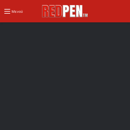
Μενού