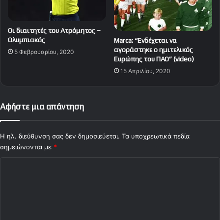
Oι διαιτητές του Ατρόμητος –
Ολυμπιακός
Marca: “Ενδέχεται να
αγοράστηκε ο ημιτελικός
5 Φεβρουαρίου, 2020
Ευρώπης του ΠΑΟ” (video)
15 Απριλίου, 2020
Αφήστε μια απάντηση
Η ηλ. διεύθυνση σας δεν δημοσιεύεται.
Τα υποχρεωτικά πεδία
σημειώνονται με
*
Σ
χ
ό
λ