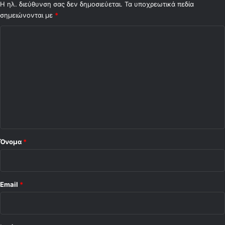
Η ηλ. διεύθυνση σας δεν δημοσιεύεται.
Τα υποχρεωτικά πεδία
σημειώνονται με
*
Σ
χ
ό
λ
ι
ο
*
Όνομα
*
Email
*