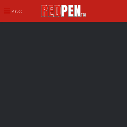
Μενού