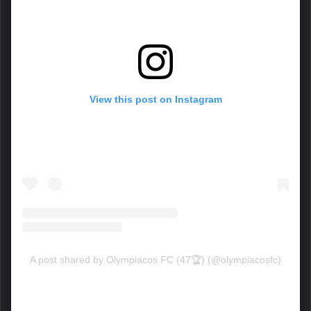
View this post on Instagram
A post shared by Olympiacos FC (47🏆) (@olympiacosfc)