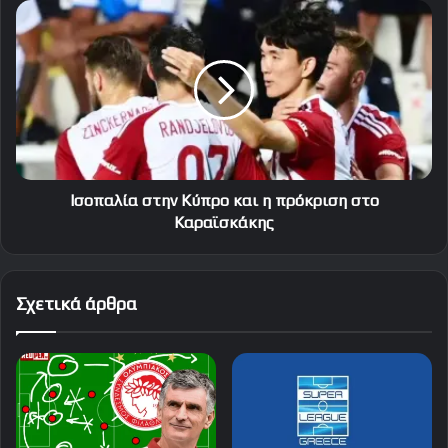
Ισοπαλία
στην
Κύπρο
και
η
πρόκριση
στο
Καραϊσκάκης
Ισοπαλία στην Κύπρο και η πρόκριση στο
Καραϊσκάκης
Σχετικά άρθρα