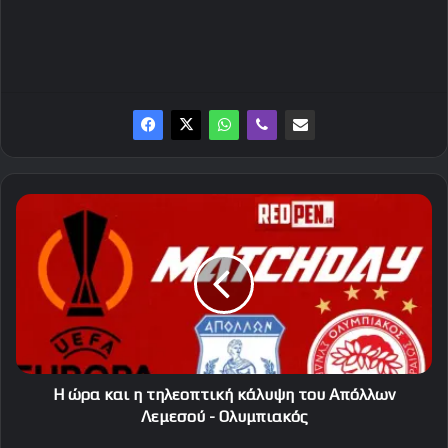
Η
ώρα
και
η
τηλεοπτική
κάλυψη
του
Απόλλων
Λεμεσού
-
Η ώρα και η τηλεοπτική κάλυψη του Απόλλων
Ολυμπιακός
Λεμεσού - Ολυμπιακός