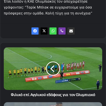
Έτσι λοιπόν η ΚΑΕ Ολυμπιακός τον αποχαιρέτησε
γράφοντας: “Ταρίκ Μπλακ σε ευχαριστούμε για όσα
πρόσφερες στην ομάδα. Καλή τύχη για τη συνέχεια”
Φιλικό
επί
Αγγλικού
εδάφους
για
τον
Ολυμπιακό
Φιλικό επί Αγγλικού εδάφους για τον Ολυμπιακό
Αποκαλύψεις