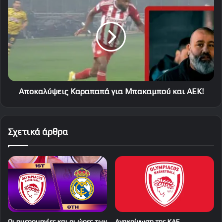
Καραπαπά
για
Μπακαμπού
και
ΑΕΚ!
Αποκαλύψεις Καραπαπά για Μπακαμπού και ΑΕΚ!
Σχετικά άρθρα
Οι ημερομηνίες και οι ώρες των
Ανακοίνωση της ΚΑΕ