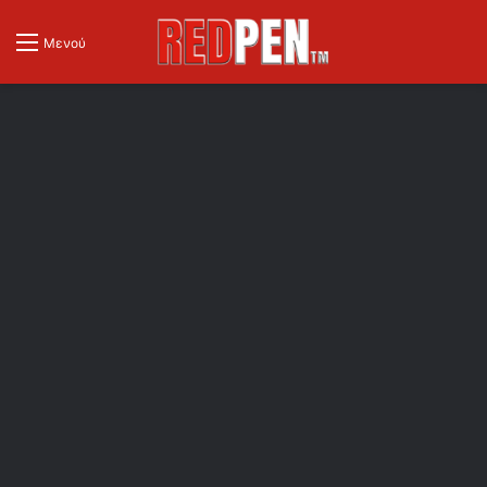
Μενού