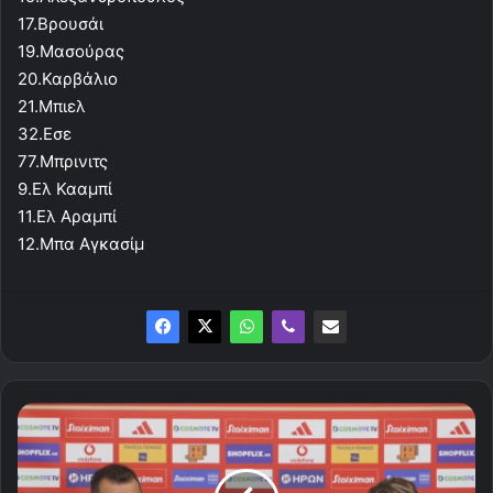
17.Βρουσάι
19.Μασούρας
20.Καρβάλιο
21.Μπιελ
32.Εσε
77.Μπρινιτς
9.Ελ Κααμπί
11.Ελ Αραμπί
12.Μπα Αγκασίμ
Όσα
είπε
ο
Μαρτίνεθ