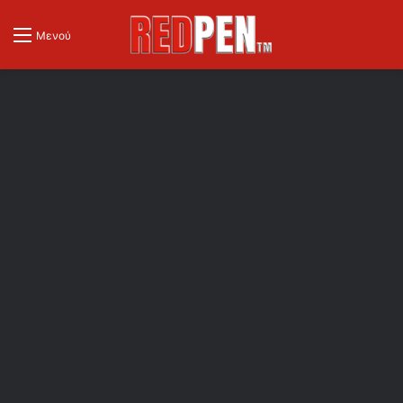
Μενού