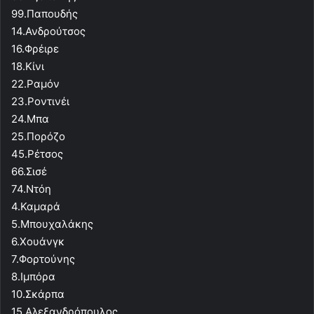
99.Παπουδής
14.Ανδρούτσος
16.Φρέιρε
18.Κίνι
22.Ραμόν
23.Ροντινέι
24.Μπα
25.Πορόζο
45.Ρέτσος
66.Σισέ
74.Ντόη
4.Καμαρά
5.Μπουχαλάκης
6.Χουάνγκ
7.Φορτούνης
8.Ιμπόρα
10.Σκάρπα
15.Αλεξανδρόπουλος