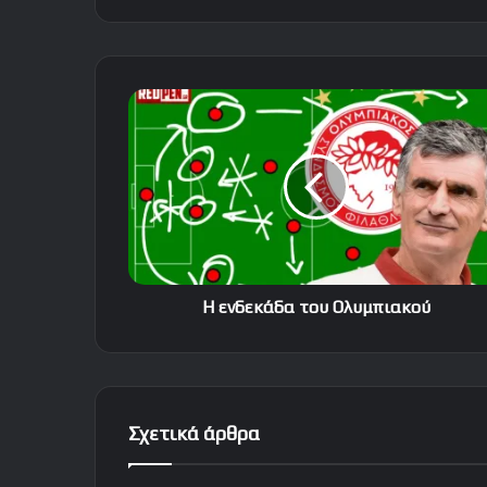
Η
ενδεκάδα
του
Ολυμπιακού
Η ενδεκάδα του Ολυμπιακού
Σχετικά άρθρα