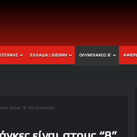
ΣΙΤΕΧΝΗΣ
ΕΛΛΑΔΑ / ΔΙΕΘΝΗ
ΟΛΥΜΠΙΑΚΟΣ Β’
ΑΦΙΕΡ
λο τον Ολυμπιακό!
είναι στους “8” της Ευρώπης!
άγκες είναι στους “8”