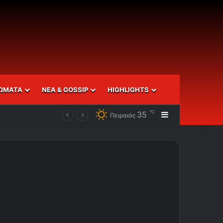
ΩΜΑΤΑ
ΝΕΑ & GOSSIP
HIGHLIGHTS
℃
35
Sidebar
Πειραιάς