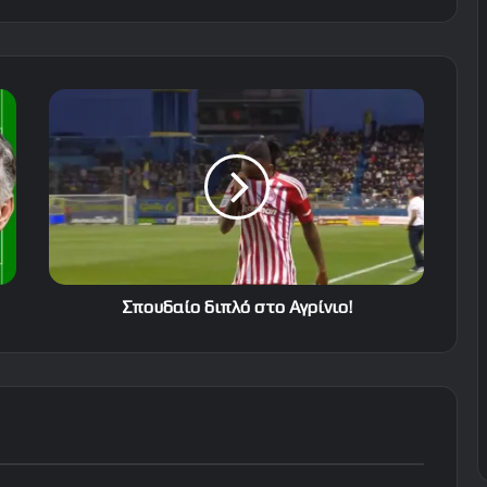
Σπουδαίο
διπλό
στο
Αγρίνιο!
Σπουδαίο διπλό στο Αγρίνιο!