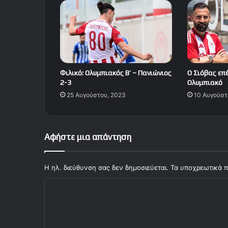
Φιλικό: Ολυμπιακός Β’ – Πανιώνιος
Ο Σιόβας επ
2-3
Ολυμπιακό
25 Αυγούστου, 2023
10 Αυγούστ
Αφήστε μια απάντηση
Η ηλ. διεύθυνση σας δεν δημοσιεύεται.
Τα υποχρεωτικά π
Σ
χ
ό