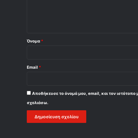
λ
ι
ο
*
Όνομα
*
Email
*
Αποθήκευσε το όνομά μου, email, και τον ιστότοπο 
σχολιάσω.