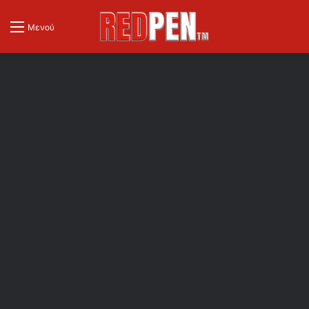
Μενού