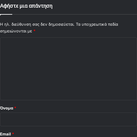
Αφήστε μια απάντηση
Η ηλ. διεύθυνση σας δεν δημοσιεύεται.
Τα υποχρεωτικά πεδία
σημειώνονται με
*
Σ
χ
ό
λ
ι
ο
*
Όνομα
*
Email
*