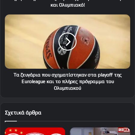
και Ολυμπιακό!
Τα
ζευγάρια
που
σχηματίστηκαν
στα
playoff
της
Euroleague
και
το
Τα ζευγάρια που σχηματίστηκαν στα playoff της
πλήρες
Euroleague και το πλήρες πρόγραμμα του
πρόγραμμα
Ολυμπιακού
του
Ολυμπιακού
Σχετικά άρθρα