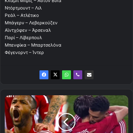
Κλαμπ Μπριζ – Άστον Βίλα
Ντόρτμουντ – Λιλ
Ρεάλ – Ατλέτικο
Μπάγερν – Λεβερκούζεν
Αϊντχόφεν – Άρσεναλ
Παρί – Λίβερπουλ
Μπενφίκα – Μπαρτσελόνα
Φέγενορντ – Ίντερ
Μαθαίνει
αντίπαλο
σήμερα
ο
Ολυμπιακός