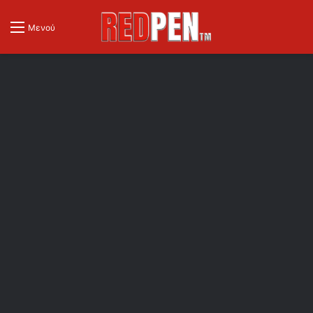
Μενού