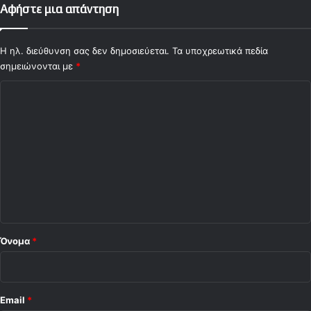
Αφήστε μια απάντηση
Η ηλ. διεύθυνση σας δεν δημοσιεύεται.
Τα υποχρεωτικά πεδία
σημειώνονται με
*
Σ
χ
ό
λ
ι
ο
*
Όνομα
*
Email
*