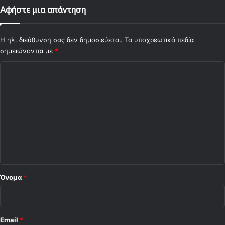
Αφήστε μια απάντηση
Η ηλ. διεύθυνση σας δεν δημοσιεύεται.
Τα υποχρεωτικά πεδία
σημειώνονται με
*
Σ
χ
ό
λ
ι
ο
*
Όνομα
*
Email
*