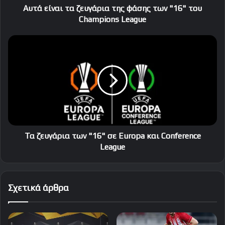
Champions
Αυτά είναι τα ζευγάρια της φάσης των "16" του
League
Champions League
Τα
ζευγάρια
των
"16"
σε
Europa
και
Conference
League
Τα ζευγάρια των "16" σε Europa και Conference
League
Σχετικά άρθρα