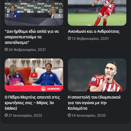
“Δεν ήρθαμε εδώ απλά για να
Ανανέωσε και ο Ανδρούτσος
υπερασπιστούμε το
13 Φεβρουαρίου, 2021
αποτέλεσμα”
24 Φεβρουαρίου, 2021
Ο Πέδρο Μαρτίνς απαντά στις
H αποστολή του Ολυμπιακού
ερωτήσεις σας – Μέρος 3ο
για τον αγώνα με την
(video)
Καλαμάτα
21 Ιανουαρίου, 2022
14 Ιανουαρίου, 2020