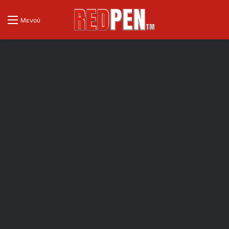
Μενού