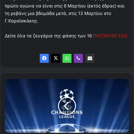
πρώτο αγώνα να είναι στις 6 Μαρτίου (εκτός έδρας) και
τη ρεβάνς μια βδομάδα μετά, στις 13 Μαρτίου στο
Γ.Καραϊσκάκης.
Δείτε όλα τα ζευγάρια της φάσης των 16
ΠΑΤΩΝΤΑΣ ΕΔΩ
Αυτά
είναι
τα
ζευγάρια
της
φάσης
των
"16"
του