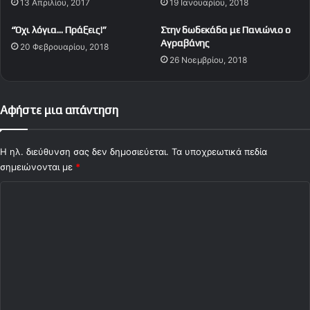
13 Απριλίου, 2017
19 Ιανουαρίου, 2018
ι
κ
“Όχι λόγια… Πράξεις!”
Στην δωδεκάδα με Πανιώνιο ο
ο
Αγραβάνης
20 Φεβρουαρίου, 2018
ί
26 Νοεμβρίου, 2018
β
ρ
υ
κ
Αφήστε μια απάντηση
ό
λ
Η ηλ. διεύθυνση σας δεν δημοσιεύεται.
α
Τα υποχρεωτικά πεδία
κ
σημειώνονται με
*
ε
Σ
ς
τ
χ
η
ό
ς
Ε
λ
υ
ι
ρ
ο
ώ