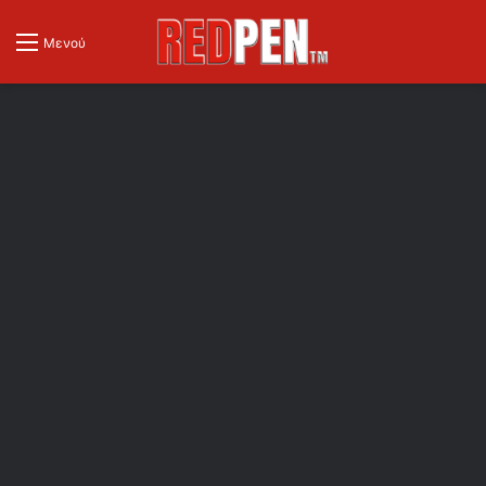
Μενού